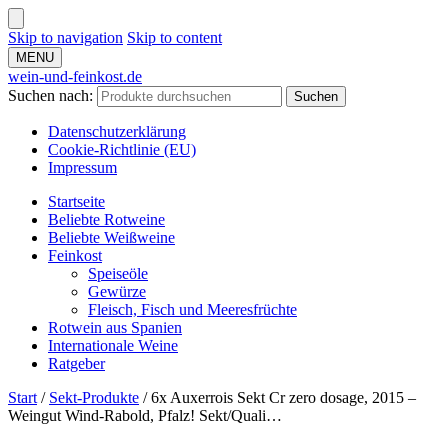
Skip to navigation
Skip to content
MENU
wein-und-feinkost.de
Suchen nach:
Suchen
Datenschutzerklärung
Cookie-Richtlinie (EU)
Impressum
Startseite
Beliebte Rotweine
Beliebte Weißweine
Feinkost
Speiseöle
Gewürze
Fleisch, Fisch und Meeresfrüchte
Rotwein aus Spanien
Internationale Weine
Ratgeber
Start
/
Sekt-Produkte
/
6x Auxerrois Sekt Cr zero dosage, 2015 –
Weingut Wind-Rabold, Pfalz! Sekt/Quali…