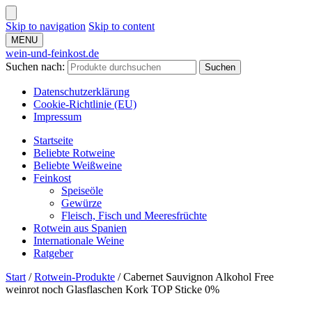
Skip to navigation
Skip to content
MENU
wein-und-feinkost.de
Suchen nach:
Suchen
Datenschutzerklärung
Cookie-Richtlinie (EU)
Impressum
Startseite
Beliebte Rotweine
Beliebte Weißweine
Feinkost
Speiseöle
Gewürze
Fleisch, Fisch und Meeresfrüchte
Rotwein aus Spanien
Internationale Weine
Ratgeber
Start
/
Rotwein-Produkte
/
Cabernet Sauvignon Alkohol Free
weinrot noch Glasflaschen Kork TOP Sticke 0%