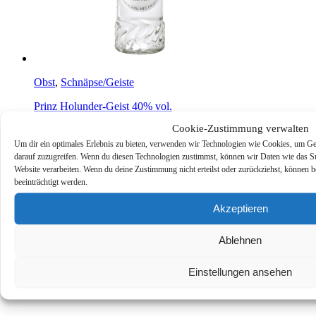
Obst
,
Schnäpse/Geiste
Prinz Holunder-Geist 40% vol.
€
16,90
Produkt ansehen*
inkl. MwSt.
Cookie-Zustimmung verwalten
Informationen
Um dir ein optimales Erlebnis zu bieten, verwenden wir Technologien wie Cookies, um Ge
darauf zuzugreifen. Wenn du diesen Technologien zustimmst, können wir Daten wie das Sur
Datenschutzerklärung
Website verarbeiten. Wenn du deine Zustimmung nicht erteilst oder zurückziehst, könne
Cookie-Richtlinie (EU)
beeinträchtigt werden.
Impressum
Akzeptieren
*Als Affiliate- und -Ebay/Amazon-Partner verdiene ich an
qualifizierten Käufen.
Ablehnen
2021 – Alle Rechte vorbehalten.
Einstellungen ansehen