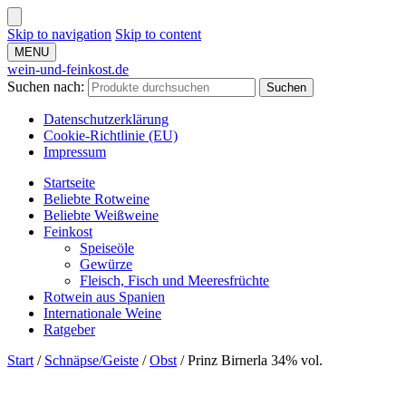
Skip to navigation
Skip to content
MENU
wein-und-feinkost.de
Suchen nach:
Suchen
Datenschutzerklärung
Cookie-Richtlinie (EU)
Impressum
Startseite
Beliebte Rotweine
Beliebte Weißweine
Feinkost
Speiseöle
Gewürze
Fleisch, Fisch und Meeresfrüchte
Rotwein aus Spanien
Internationale Weine
Ratgeber
Start
/
Schnäpse/Geiste
/
Obst
/
Prinz Birnerla 34% vol.