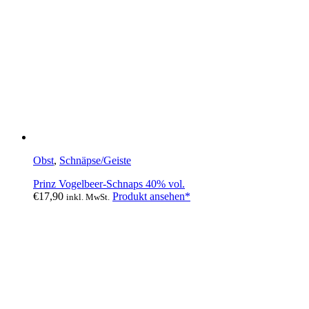
Obst
,
Schnäpse/Geiste
Prinz Vogelbeer-Schnaps 40% vol.
€
17,90
Produkt ansehen*
inkl. MwSt.