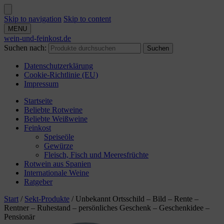
Skip to navigation
Skip to content
MENU
wein-und-feinkost.de
Suchen nach:
Suchen
Datenschutzerklärung
Cookie-Richtlinie (EU)
Impressum
Startseite
Beliebte Rotweine
Beliebte Weißweine
Feinkost
Speiseöle
Gewürze
Fleisch, Fisch und Meeresfrüchte
Rotwein aus Spanien
Internationale Weine
Ratgeber
Start
/
Sekt-Produkte
/
Unbekannt Ortsschild – Bild – Rente –
Rentner – Ruhestand – persönliches Geschenk – Geschenkidee –
Pensionär