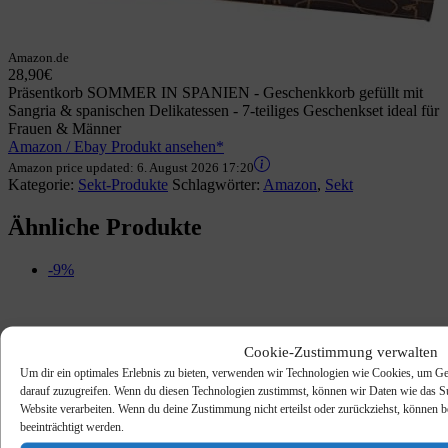
Amazon.de
28,90€
Präsentkorb SOMMER IN SPANIEN - Geschenkkorb gefüllt mit
Sangria & spanischen Delikatessen - 7-teiliges Geschenkset ideal für
Frauen & Männer
Amazon / Ebay Produkt ansehen*
Amazon price updated:
6. August 2026 17:20
Kategorie:
Sekt-Produkte
Schlagwörter:
Amazon
,
Sekt
Ähnliche Produkte
-9%
Cookie-Zustimmung verwalten
Um dir ein optimales Erlebnis zu bieten, verwenden wir Technologien wie Cookies, um Ge
darauf zuzugreifen. Wenn du diesen Technologien zustimmst, können wir Daten wie das Sur
Website verarbeiten. Wenn du deine Zustimmung nicht erteilst oder zurückziehst, könne
beeinträchtigt werden.