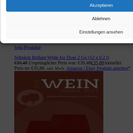
Akzeptieren
Ablehnen
Einstellungen ansehen
Sekt-Produkte
Söhnlein Brillant White Ice Dose 2 Go (12 x 0.2 l)
€
39,48
Ursprünglicher Preis war: €39,48
€
35,88
Aktueller
Preis ist: €35,88.
Amazon / Ebay Produkt ansehen*
inkl. MwSt.