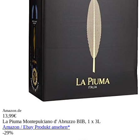
Amazon.de
13,99€
La Piuma Montepulciano d' Abruzzo BIB, 1 x 3L
Amazon / Ebay Produkt ansehen*
-29%