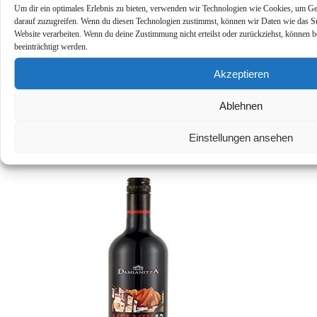
Um dir ein optimales Erlebnis zu bieten, verwenden wir Technologien wie Cookies, um Ge
darauf zuzugreifen. Wenn du diesen Technologien zustimmst, können wir Daten wie das Sur
Model
11440104
Website verarbeiten. Wenn du deine Zustimmung nicht erteilst oder zurückziehst, könne
beeinträchtigt werden.
Is Adult Product
Akzeptieren
Size
3 l (1er Pack)
Ablehnen
Kategorie:
Rotwein-Produkte
Schlagwörter:
Amazon
,
Rotwein
Ähnliche Produkte
Einstellungen ansehen