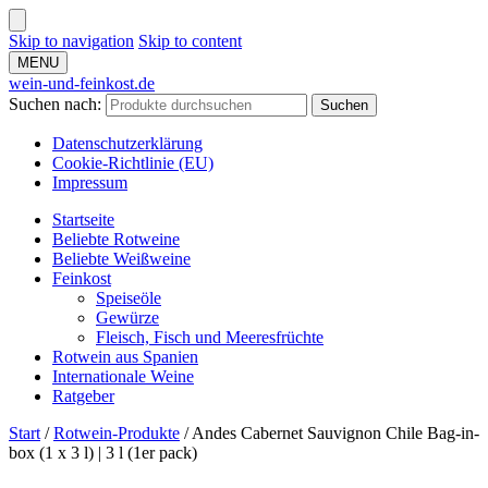
Skip to navigation
Skip to content
MENU
wein-und-feinkost.de
Suchen nach:
Suchen
Datenschutzerklärung
Cookie-Richtlinie (EU)
Impressum
Startseite
Beliebte Rotweine
Beliebte Weißweine
Feinkost
Speiseöle
Gewürze
Fleisch, Fisch und Meeresfrüchte
Rotwein aus Spanien
Internationale Weine
Ratgeber
Start
/
Rotwein-Produkte
/
Andes Cabernet Sauvignon Chile Bag-in-
box (1 x 3 l) | 3 l (1er pack)