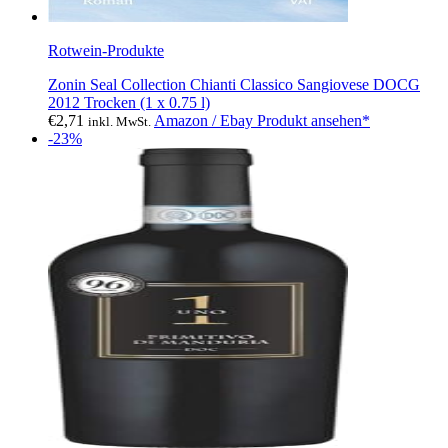
Rotwein-Produkte
Zonin Seal Collection Chianti Classico Sangiovese DOCG
2012 Trocken (1 x 0.75 l)
€
2,71
Amazon / Ebay Produkt ansehen*
inkl. MwSt.
-23%