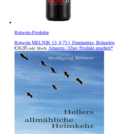
Rotwein-Produkte
Rotwein MELNIK 13, 0,75 l, Damianitza, Bulgarien
€
16,95
Amazon / Ebay Produkt ansehen*
inkl. MwSt.