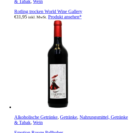
& Tabak
,
Wein
Rotling trocken World Wine Gallery
€
11,95
Produkt ansehen*
inkl. MwSt.
Alkoholische Getränke
,
Getränke
,
Nahrungsmittel, Getränke
& Tabak
,
Wein
Emotion Rouge Pallhuber