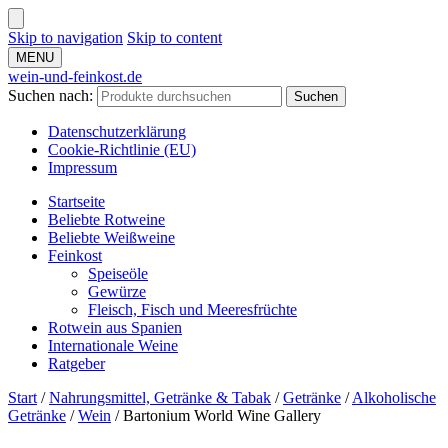
Skip to navigation
Skip to content
MENU
wein-und-feinkost.de
Suchen nach:
Suchen
Datenschutzerklärung
Cookie-Richtlinie (EU)
Impressum
Startseite
Beliebte Rotweine
Beliebte Weißweine
Feinkost
Speiseöle
Gewürze
Fleisch, Fisch und Meeresfrüchte
Rotwein aus Spanien
Internationale Weine
Ratgeber
Start
/
Nahrungsmittel, Getränke & Tabak
/
Getränke
/
Alkoholische
Getränke
/
Wein
/
Bartonium World Wine Gallery