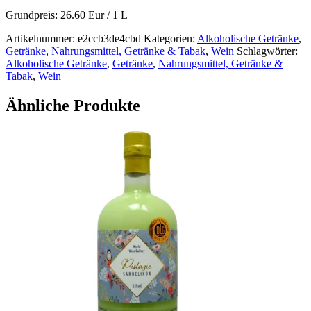
Grundpreis: 26.60 Eur / 1 L
Artikelnummer:
e2ccb3de4cbd
Kategorien:
Alkoholische Getränke
,
Getränke
,
Nahrungsmittel, Getränke & Tabak
,
Wein
Schlagwörter:
Alkoholische Getränke
,
Getränke
,
Nahrungsmittel, Getränke &
Tabak
,
Wein
Ähnliche Produkte