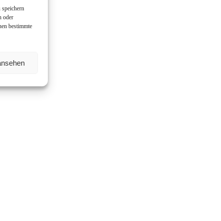
 speichern
n oder
nnen bestimmte
 ansehen