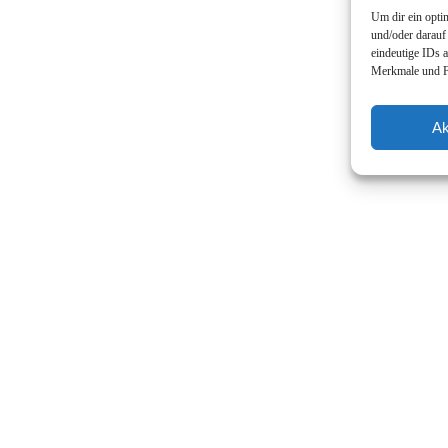
Um dir ein opti
und/oder darauf
eindeutige IDs 
Merkmale und Fu
Ak