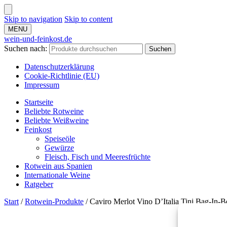
Skip to navigation
Skip to content
MENU
wein-und-feinkost.de
Suchen nach:
Suchen
Datenschutzerklärung
Cookie-Richtlinie (EU)
Impressum
Startseite
Beliebte Rotweine
Beliebte Weißweine
Feinkost
Speiseöle
Gewürze
Fleisch, Fisch und Meeresfrüchte
Rotwein aus Spanien
Internationale Weine
Ratgeber
Start
/
Rotwein-Produkte
/
Caviro Merlot Vino D’Italia Tini Bag-In-Bo