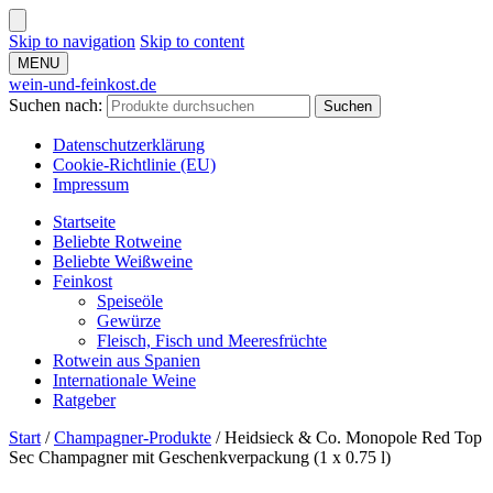
Skip to navigation
Skip to content
MENU
wein-und-feinkost.de
Suchen nach:
Suchen
Datenschutzerklärung
Cookie-Richtlinie (EU)
Impressum
Startseite
Beliebte Rotweine
Beliebte Weißweine
Feinkost
Speiseöle
Gewürze
Fleisch, Fisch und Meeresfrüchte
Rotwein aus Spanien
Internationale Weine
Ratgeber
Start
/
Champagner-Produkte
/
Heidsieck & Co. Monopole Red Top
Sec Champagner mit Geschenkverpackung (1 x 0.75 l)