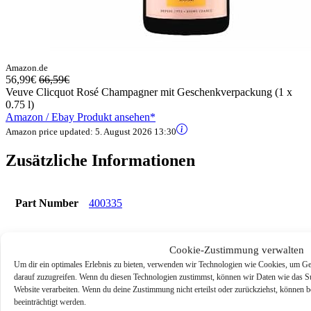
Amazon.de
56,99€
66,59€
Veuve Clicquot Rosé Champagner mit Geschenkverpackung (1 x
0.75 l)
Amazon / Ebay Produkt ansehen*
Amazon price updated:
5. August 2026 13:30
Zusätzliche Informationen
Part Number
400335
Model
400335
Cookie-Zustimmung verwalten
Um dir ein optimales Erlebnis zu bieten, verwenden wir Technologien wie Cookies, um Ge
Is Adult Product
darauf zuzugreifen. Wenn du diesen Technologien zustimmst, können wir Daten wie das Sur
Website verarbeiten. Wenn du deine Zustimmung nicht erteilst oder zurückziehst, könne
Size (l)
0.75
beeinträchtigt werden.