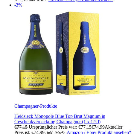
-3%
Champagner-Produkte
Heidsieck Monopole Blue Top Brut Magnum in
Geschenkverpackung Champagner (1 x 1.5 l)
€
77,15
Ursprünglicher Preis war: €77,15
€
74,99
Aktueller
Preis ist: €74,99.
Amazon / Ebay Produkt ansehen*
inkl. MwSt.