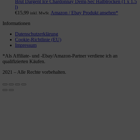
Brut Dargent Ice Chardonnay Demi-Sec Halbtrocken (1 x 1.5
l)
€
15,99
Amazon / Ebay Produkt ansehen*
inkl. MwSt.
Informationen
Datenschutzerklärung
Cookie-Richtlinie (EU)
Impressum
*Als Affiliate- und -Ebay/Amazon-Partner verdiene ich an
qualifizierten Käufen.
2021 – Alle Rechte vorbehalten.