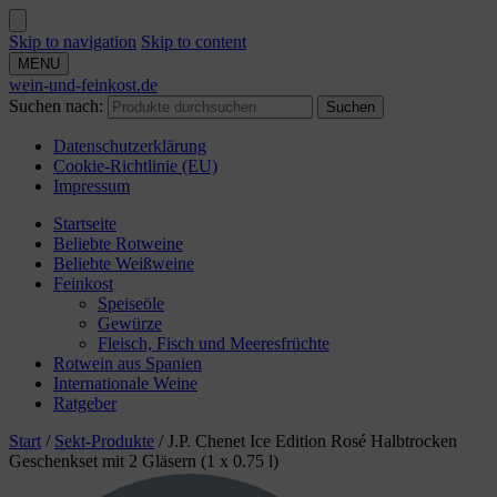
Skip to navigation
Skip to content
MENU
wein-und-feinkost.de
Suchen nach:
Suchen
Datenschutzerklärung
Cookie-Richtlinie (EU)
Impressum
Startseite
Beliebte Rotweine
Beliebte Weißweine
Feinkost
Speiseöle
Gewürze
Fleisch, Fisch und Meeresfrüchte
Rotwein aus Spanien
Internationale Weine
Ratgeber
Start
/
Sekt-Produkte
/
J.P. Chenet Ice Edition Rosé Halbtrocken
Geschenkset mit 2 Gläsern (1 x 0.75 l)