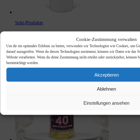
Sekt-Produkte
Today my name is Queen roter Perlwein halbtrocken,
Heuchelberg Weingärtner, Schwaigern (0,375 l) Württemberg
Cookie-Zustimmung verwalten
€
9,95
Amazon / Ebay Produkt ansehen*
inkl. MwSt.
Um dir ein optimales Erlebnis zu bieten, verwenden wir Technologien wie Cookies, um Ge
darauf zuzugreifen. Wenn du diesen Technologien zustimmst, können wir Daten wie das Sur
Website verarbeiten. Wenn du deine Zustimmung nicht erteilst oder zurückziehst, könne
beeinträchtigt werden.
Akzeptieren
Ablehnen
Einstellungen ansehen