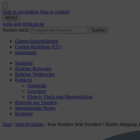
Skip to navigation
Skip to content
MENU
wein-und-feinkost.de
Suchen nach:
Suchen
Datenschutzerklärung
Cookie-Richtlinie (EU)
Impressum
Startseite
Beliebte Rotweine
Beliebte Weißweine
Feinkost
Speiseöle
Gewürze
Fleisch, Fisch und Meeresfrüchte
Rotwein aus Spanien
Internationale Weine
Ratgeber
Start
/
Sekt-Produkte
/
Jean Stodden Sekt Stodden´s Rubin Jahrgang 