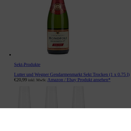
Sekt-Produkte
Lutter und Wegner Gendarmenmarkt Sekt Trocken (1 x 0.75 l)
€
20,99
Amazon / Ebay Produkt ansehen*
inkl. MwSt.