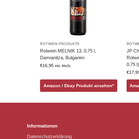
ROTWEIN-PRODUKTE
ROTWE
Rotwein MELNIK 13, 0,75 l,
JP Ch
Damianitza, Bulgarien
Rotwei
0.75 l)
€
16,95
inkl. MwSt.
€
17,9
Amazon / Ebay Produkt ansehen*
Ama
Informationen
Datenschutzerklärung