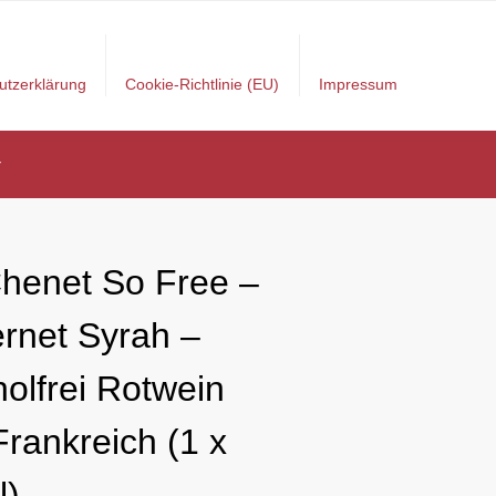
utzerklärung
Cookie-Richtlinie (EU)
Impressum
r
Chenet So Free –
rnet Syrah –
holfrei Rotwein
Frankreich (1 x
l)