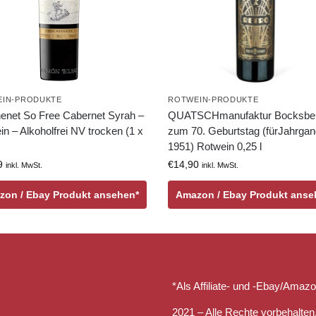
IN-PRODUKTE
ROTWEIN-PRODUKTE
enet So Free Cabernet Syrah –
QUATSCHmanufaktur Bocksbeu
n – Alkoholfrei NV trocken (1 x
zum 70. Geburtstag (fürJahrga
1951) Rotwein 0,25 l
9
€
14,90
inkl. MwSt.
inkl. MwSt.
zon / Ebay Produkt ansehen*
Amazon / Ebay Produkt anse
*Als Affiliate- und -Ebay/Amazo
2021 – Alle Rechte vorbehalten