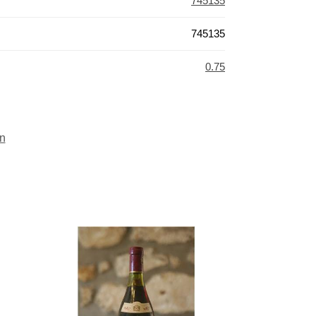
745135
745135
0.75
n