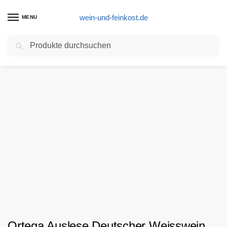
wein-und-feinkost.de
MENU
Suchen
Start
Weißwein-Produkte
Ortega Auslese Deutscher Weisswein Prädikatswein/Pfalz lieblich, edelsüß
/
/
Ortega Auslese Deutscher Weisswein