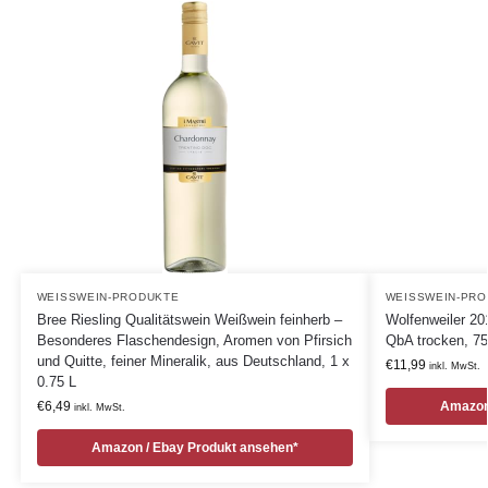
WEISSWEIN-PRODUKTE
WEISSWEIN-PRO
Bree Riesling Qualitätswein Weißwein feinherb –
Wolfenweiler 20
Besonderes Flaschendesign, Aromen von Pfirsich
QbA trocken, 75
und Quitte, feiner Mineralik, aus Deutschland, 1 x
€
11,99
inkl. MwSt.
0.75 L
€
6,49
Amazon
inkl. MwSt.
Amazon / Ebay Produkt ansehen*