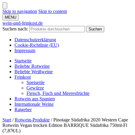
Skip to navigation
Skip to content
MENU
wein-und-feinkost.de
Suchen nach:
Suchen
Datenschutzerklärung
Cookie-Richtlinie (EU)
Impressum
Startseite
Beliebte Rotweine
Beliebte Weißweine
Feinkost
Speiseöle
Gewürze
Fleisch, Fisch und Meeresfrüchte
Rotwein aus Spanien
Internationale Weine
Ratgeber
Start
/
Rotwein-Produkte
/
Pinotage Südafrika 2020 Western Cape
Rotwein Vegan trocken Edition BARRIQUE Südafrika 750ml-Fl
(7,87€/L)