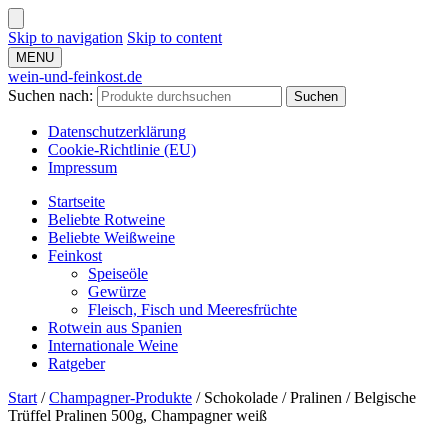
Skip to navigation
Skip to content
MENU
wein-und-feinkost.de
Suchen nach:
Suchen
Datenschutzerklärung
Cookie-Richtlinie (EU)
Impressum
Startseite
Beliebte Rotweine
Beliebte Weißweine
Feinkost
Speiseöle
Gewürze
Fleisch, Fisch und Meeresfrüchte
Rotwein aus Spanien
Internationale Weine
Ratgeber
Start
/
Champagner-Produkte
/
Schokolade / Pralinen / Belgische
Trüffel Pralinen 500g, Champagner weiß