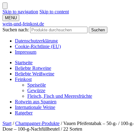
Skip to navigation
Skip to content
MENU
wein-und-feinkost.de
Suchen nach:
Suchen
Datenschutzerklärung
Cookie-Richtlinie (EU)
Impressum
Startseite
Beliebte Rotweine
Beliebte Weißweine
Feinkost
Speiseöle
Gewürze
Fleisch, Fisch und Meeresfrüchte
Rotwein aus Spanien
Internationale Weine
Ratgeber
Start
/
Champagner-Produkte
/
Vauen Pfeifentabak – 50-g- / 100-g-
Dose – 100-g-Nachfüllbeutel / 22 Sorten