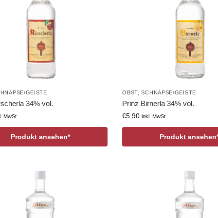
HNÄPSE/GEISTE
OBST
,
SCHNÄPSE/GEISTE
rscherla 34% vol.
Prinz Birnerla 34% vol.
€
5,90
l. MwSt.
inkl. MwSt.
Produkt ansehen*
Produkt ansehen