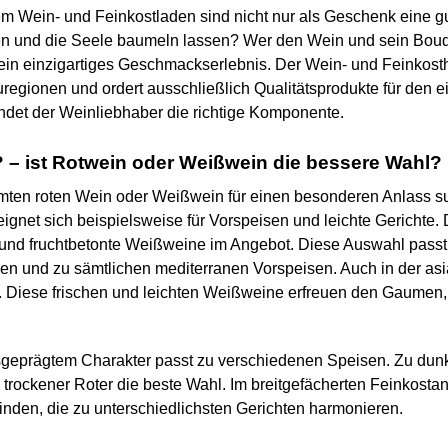
m Wein- und Feinkostladen sind nicht nur als Geschenk eine gu
ten und die Seele baumeln lassen? Wer den Wein und sein Bouq
 ein einzigartiges Geschmackserlebnis. Der Wein- und Feinkost
egionen und ordert ausschließlich Qualitätsprodukte für den ei
ndet der Weinliebhaber die richtige Komponente.
– ist Rotwein oder Weißwein die bessere Wahl?
ten roten Wein oder Weißwein für einen besonderen Anlass su
gnet sich beispielsweise für Vorspeisen und leichte Gerichte.
e und fruchtbetonte Weißweine im Angebot. Diese Auswahl passt
en und zu sämtlichen mediterranen Vorspeisen. Auch in der asi
t. Diese frischen und leichten Weißweine erfreuen den Gaumen,
usgeprägtem Charakter passt zu verschiedenen Speisen. Zu du
 trockener Roter die beste Wahl. Im breitgefächerten Feinkosta
nden, die zu unterschiedlichsten Gerichten harmonieren.