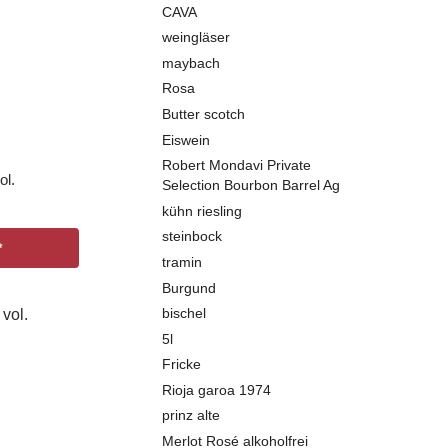
CAVA
weingläser
maybach
Rosa
Butter scotch
Eiswein
Robert Mondavi Private
ol.
Selection Bourbon Barrel Ag
kühn riesling
steinbock
*
tramin
Burgund
bischel
5l
Fricke
Rioja garoa 1974
prinz alte
Merlot Rosé alkoholfrei