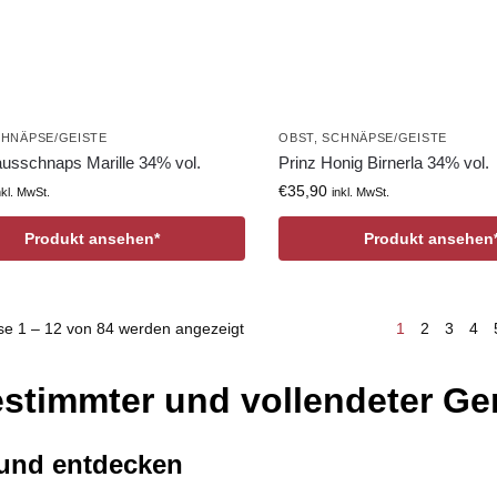
HNÄPSE/GEISTE
OBST
,
SCHNÄPSE/GEISTE
ausschnaps Marille 34% vol.
Prinz Honig Birnerla 34% vol.
€
35,90
nkl. MwSt.
inkl. MwSt.
Produkt ansehen*
Produkt ansehen
se 1 – 12 von 84 werden angezeigt
1
2
3
4
estimmter und vollendeter G
 und entdecken