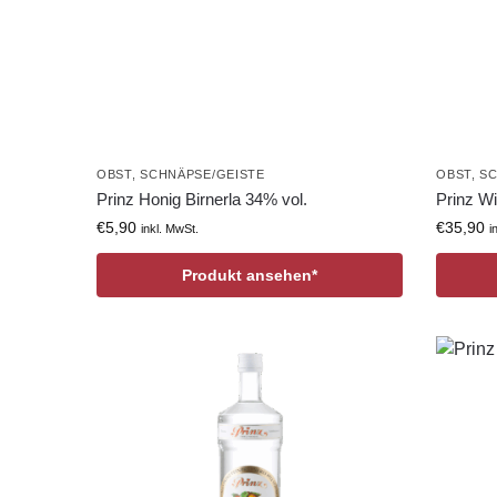
OBST
,
SCHNÄPSE/GEISTE
OBST
,
SC
Prinz Honig Birnerla 34% vol.
Prinz Wi
€
5,90
€
35,90
inkl. MwSt.
i
Produkt ansehen*