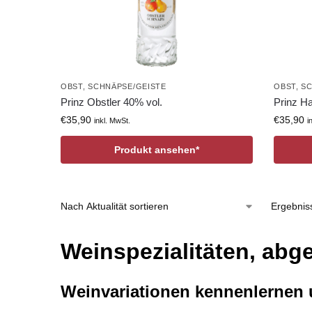
OBST
,
SCHNÄPSE/GEISTE
OBST
,
SC
Prinz Obstler 40% vol.
Prinz H
€
35,90
€
35,90
inkl. MwSt.
i
Produkt ansehen*
Ergebnis
Weinspezialitäten, abg
Weinvariationen kennenlernen