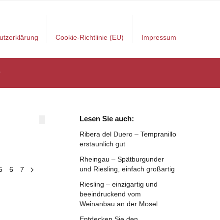
utzerklärung
Cookie-Richtlinie (EU)
Impressum
r
Lesen Sie auch:
Ribera del Duero – Tempranillo
erstaunlich gut
Rheingau – Spätburgunder
und Riesling, einfach großartig
5
6
7
Riesling – einzigartig und
beeindruckend vom
Weinanbau an der Mosel
Entdecken Sie den