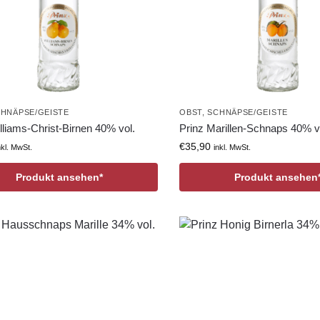
HNÄPSE/GEISTE
OBST
,
SCHNÄPSE/GEISTE
lliams-Christ-Birnen 40% vol.
Prinz Marillen-Schnaps 40% v
€
35,90
nkl. MwSt.
inkl. MwSt.
Produkt ansehen*
Produkt ansehen