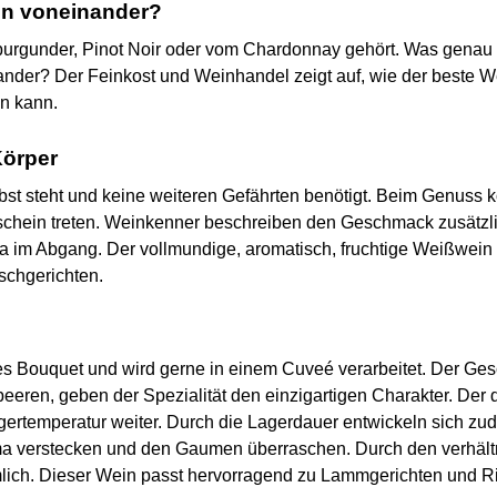
en voneinander?
tburgunder, Pinot Noir oder vom Chardonnay gehört. Was genau
nder? Der Feinkost und Weinhandel zeigt auf, wie der beste We
n kann.
Körper
elbst steht und keine weiteren Gefährten benötigt. Beim Genuss
rschein treten. Weinkenner beschreiben den Geschmack zusätzli
 im Abgang. Der vollmundige, aromatisch, fruchtige Weißwein
schgerichten.
hes Bouquet und wird gerne in einem Cuveé verarbeitet. Der G
ren, geben der Spezialität den einzigartigen Charakter. Der 
agertemperatur weiter. Durch die Lagerdauer entwickeln sich z
roma verstecken und den Gaumen überraschen. Durch den verhäl
mlich. Dieser Wein passt hervorragend zu Lammgerichten und Ri