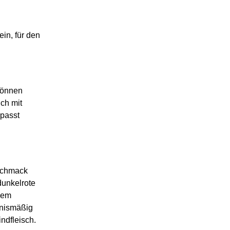
in, für den
 können
ch mit
 passt
eschmack
dunkelrote
udem
tnismäßig
ndfleisch.