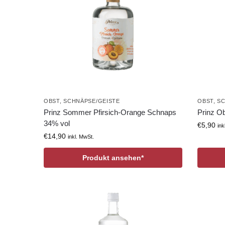
OBST
,
SCHNÄPSE/GEISTE
OBST
,
SC
Prinz Sommer Pfirsich-Orange Schnaps
Prinz Ob
34% vol
€
5,90
ink
€
14,90
inkl. MwSt.
Produkt ansehen*