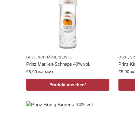
OBST
,
SCHNÄPSE/GEISTE
OBST
,
SC
Prinz Marillen-Schnaps 40% vol.
Prinz Ki
€
5,90
€
5,90
inkl. MwSt.
ink
Produkt ansehen*