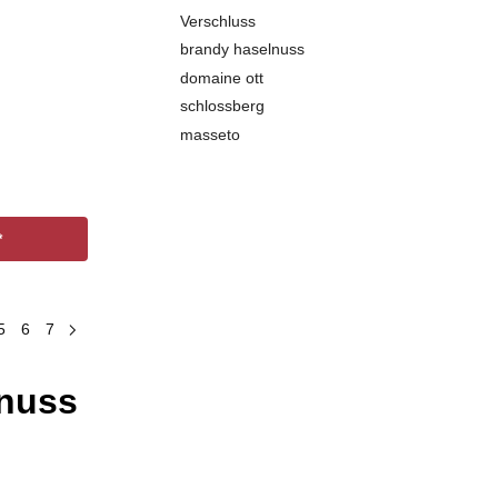
Verschluss
brandy haselnuss
domaine ott
schlossberg
masseto
*
5
6
7
enuss