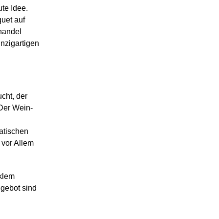
te Idee.
uet auf
handel
nzigartigen
cht, der
 Der Wein-
atischen
 vor Allem
nklem
ngebot sind