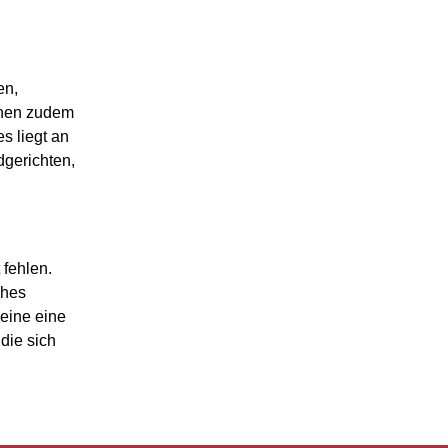
en,
nnen zudem
s liegt an
dgerichten,
 fehlen.
ches
eine eine
die sich