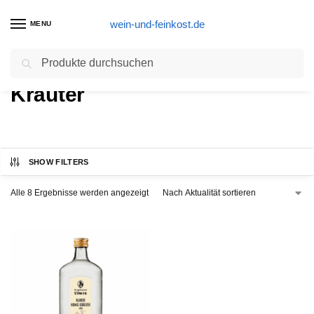
wein-und-feinkost.de
MENU
Suchen
Start
Schnäpse/Geiste
Kräuter
/
/
Kräuter
SHOW FILTERS
Alle 8 Ergebnisse werden angezeigt